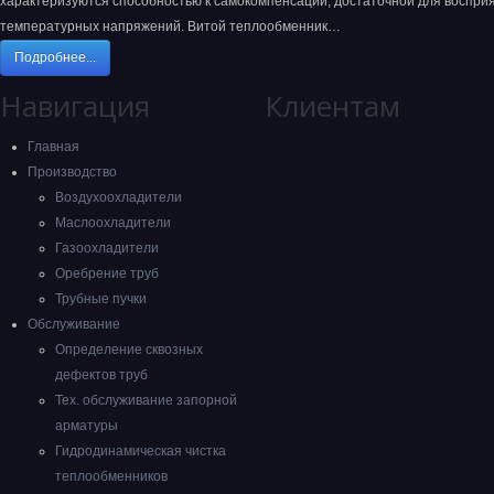
характеризуются способностью к самокомпенсации, достаточной для воспри
температурных напряжений. Витой теплообменник…
Подробнее...
Навигация
Клиентам
Главная
Производство
Воздухоохладители
Маслоохладители
Газоохладители
Оребрение труб
Трубные пучки
Обслуживание
Определение сквозных
дефектов труб
Тех. обслуживание запорной
арматуры
Гидродинамическая чистка
теплообменников