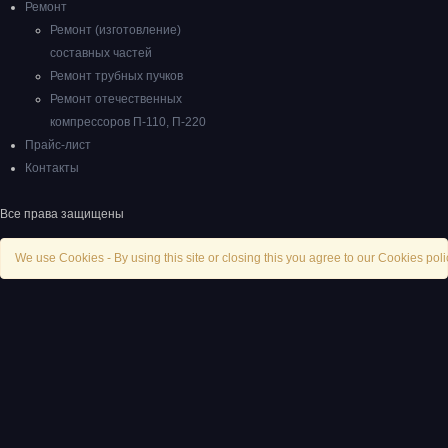
Ремонт
Ремонт (изготовление)
составных частей
Ремонт трубных пучков
Ремонт отечественных
компрессоров П-110, П-220
Прайс-лист
Контакты
Все права защищены
We use Cookies - By using this site or closing this you agree to our Cookies poli