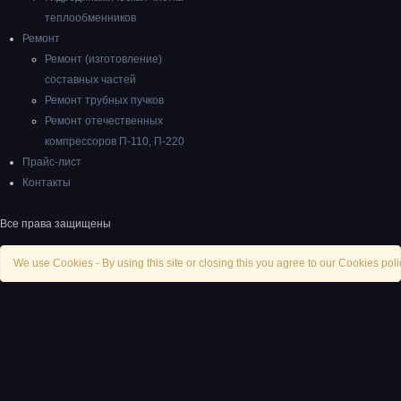
теплообменников
Ремонт
Ремонт (изготовление)
составных частей
Ремонт трубных пучков
Ремонт отечественных
компрессоров П-110, П-220
Прайс-лист
Контакты
Все права защищены
We use Cookies - By using this site or closing this you agree to our Cookies poli