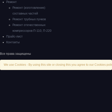
Ремонт
Ремонт (изготовление)
составных частей
Ремонт трубных пучков
Ремонт отечественных
компрессоров П-110, П-220
Прайс-лист
Контакты
Все права защищены
We use Cookies - By using this site or closing this you agree to our Cookies poli