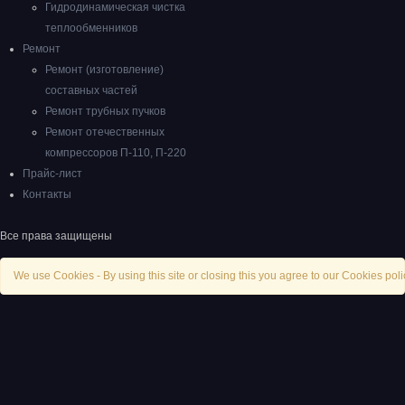
Гидродинамическая чистка
теплообменников
Ремонт
Ремонт (изготовление)
составных частей
Ремонт трубных пучков
Ремонт отечественных
компрессоров П-110, П-220
Прайс-лист
Контакты
Все права защищены
We use Cookies - By using this site or closing this you agree to our Cookies poli