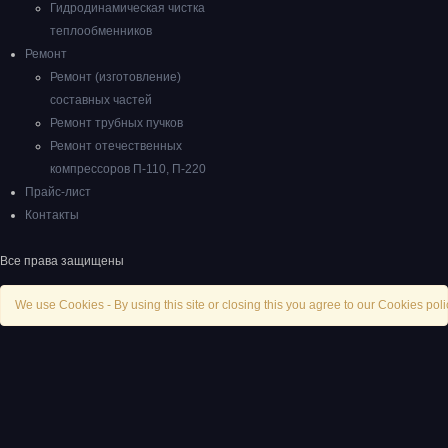
Гидродинамическая чистка
теплообменников
Ремонт
Ремонт (изготовление)
составных частей
Ремонт трубных пучков
Ремонт отечественных
компрессоров П-110, П-220
Прайс-лист
Контакты
Все права защищены
We use Cookies - By using this site or closing this you agree to our Cookies poli