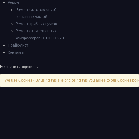
Ремонт
Ремонт (изготовление)
составных частей
Ремонт трубных пучков
Ремонт отечественных
компрессоров П-110, П-220
Прайс-лист
Контакты
Все права защищены
We use Cookies - By using this site or closing this you agree to our Cookies poli