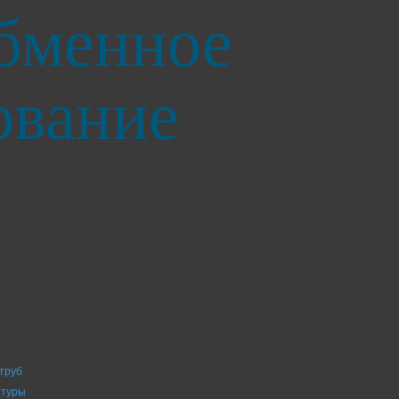
бменное
ование
труб
атуры