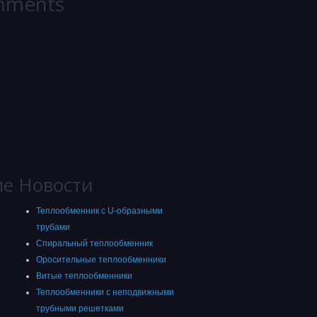
mments
ие
Новости
Теплообменник с U-образными
трубами
Спиральный теплообменник
Оросительные теплообменники
Витые теплообменники
Теплообменники с неподвижными
трубными решетками