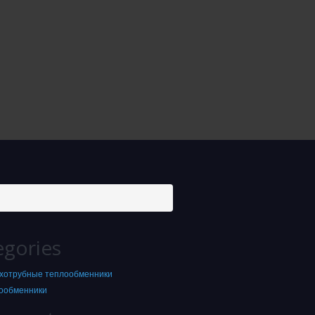
egories
хотрубные теплообменники
ообменники