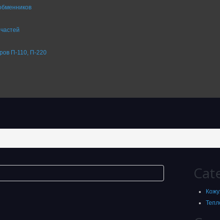
обменников
 частей
ров П-110, П-220
Cat
Кожу
Тепл