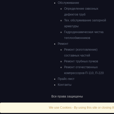
Обслуживание
Определение сквозных
дефектов труб
Тех. обслуживание запорной
арматуры
Гидродинамическая чистка
теплообменников
Ремонт
Ремонт (изготовление)
составных частей
Ремонт трубных пучков
Ремонт отечественных
компрессоров П-110, П-220
Прайс-лист
Контакты
Все права защищены
We use Cookies - By using this site or closing t