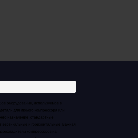
бое оборудование, используемое в
детали для любого компрессора или
воего назначение, стандартные
т вертикальные и горизонтальные.
Важная
газоохладители компрессоров на