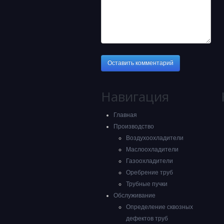
Навигация
Главная
Производство
Воздухоохладители
Маслоохладители
Газоохладители
Оребрение труб
Трубные пучки
Обслуживание
Определение сквозных
дефектов труб