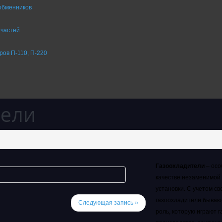
обменников
 частей
ров П-110, П-220
тели
Газоохладители
– осо
качестве незаменимой 
установки. С учетом с
газоохладители бываю
Следующая запись »
роль, которую играют 