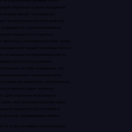
ется в выполнении функций тепло-
 задействованного в цикле охлаждения
х газовых смесей.
Производство
дит из материалов высокого качества
и, углеродистая и низколегированная
ктующие каждый газоохладитель,
и, мельхиора, нержавеющей стали, оребр-
зоохладителей бывают различных типов и
для организации бесперебойной работы
новная область использования
знообразные системы охлаждения, без
ункционирование турбогенераторов.
льзуемые для выработки электроэнергии,
льности вырабатывают огромное
ии. Для устранения ее излишка и
рбин, лбое электроустройство такого
альной охладительной системой, в
ород или др. охлаждающий элемент.
 об услуге вы можете узнать у наших