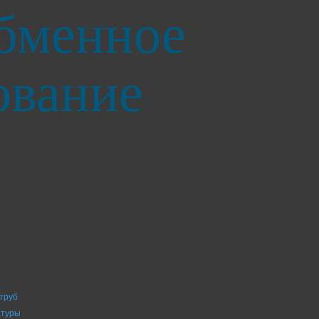
бменное
ование
труб
атуры