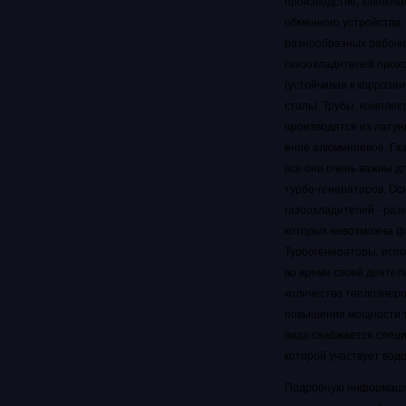
производстве, заключа
обменного устройства,
разнообразных рабочи
газоохладителей прохо
(устойчивая к коррози
сталь). Трубы, компле
производятся из латун
ение алюминиевое.
Га
все они очень важны 
турбо-генераторов.
Ос
газоохладителей - ра
которых невозможна ф
Турбогенераторы, испо
во время своей деяте
количество теплоэнерг
повышения мощности ту
вида снабжается специ
которой участвует вод
Подробную информацию